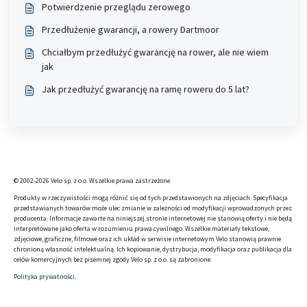
Potwierdzenie przeglądu zerowego
Przedłużenie gwarancji, a rowery Dartmoor
Chciałbym przedłużyć gwarancję na rower, ale nie wiem
jak
Jak przedłużyć gwarancję na ramę roweru do 5 lat?
© 2002-2026 Velo sp. z o.o. Wszelkie prawa zastrzeżone
Produkty w rzeczywistości mogą różnić się od tych przedstawionych na zdjęciach. Specyfikacja
przedstawianych towarów może ulec zmianie w zależności od modyfikacji wprowadzonych przez
producenta. Informacje zawarte na niniejszej stronie internetowej nie stanowią oferty i nie będą
interpretowane jako oferta w rozumieniu prawa cywilnego. Wszelkie materiały tekstowe,
zdjęciowe, graficzne, filmowe oraz ich układ w serwisie internetowym Velo stanowią prawnie
chronioną własność intelektualną. Ich kopiowanie, dystrybucja, modyfikacja oraz publikacja dla
celów komercyjnych bez pisemnej zgody Velo sp. z o.o. są zabronione.
Polityka prywatności.