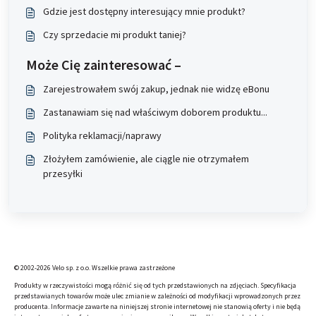
Gdzie jest dostępny interesujący mnie produkt?
Czy sprzedacie mi produkt taniej?
Może Cię zainteresować –
Zarejestrowałem swój zakup, jednak nie widzę eBonu
Zastanawiam się nad właściwym doborem produktu...
Polityka reklamacji/naprawy
Złożyłem zamówienie, ale ciągle nie otrzymałem
przesyłki
© 2002-2026 Velo sp. z o.o. Wszelkie prawa zastrzeżone
Produkty w rzeczywistości mogą różnić się od tych przedstawionych na zdjęciach. Specyfikacja
przedstawianych towarów może ulec zmianie w zależności od modyfikacji wprowadzonych przez
producenta. Informacje zawarte na niniejszej stronie internetowej nie stanowią oferty i nie będą