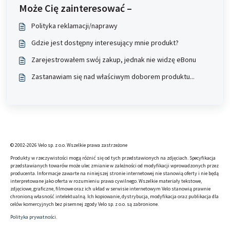
Może Cię zainteresować –
Polityka reklamacji/naprawy
Gdzie jest dostępny interesujący mnie produkt?
Zarejestrowałem swój zakup, jednak nie widzę eBonu
Zastanawiam się nad właściwym doborem produktu...
© 2002-2026 Velo sp. z o.o. Wszelkie prawa zastrzeżone
Produkty w rzeczywistości mogą różnić się od tych przedstawionych na zdjęciach. Specyfikacja
przedstawianych towarów może ulec zmianie w zależności od modyfikacji wprowadzonych przez
producenta. Informacje zawarte na niniejszej stronie internetowej nie stanowią oferty i nie będą
interpretowane jako oferta w rozumieniu prawa cywilnego. Wszelkie materiały tekstowe,
zdjęciowe, graficzne, filmowe oraz ich układ w serwisie internetowym Velo stanowią prawnie
chronioną własność intelektualną. Ich kopiowanie, dystrybucja, modyfikacja oraz publikacja dla
celów komercyjnych bez pisemnej zgody Velo sp. z o.o. są zabronione.
Polityka prywatności.