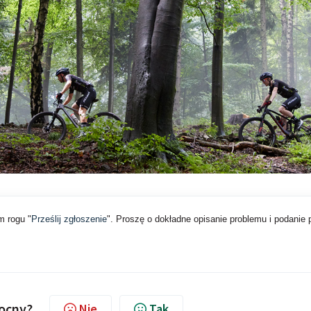
m rogu "
Prześlij zgłoszenie
". Proszę o dokładne opisanie problemu i podanie 
mocny?
Nie
Tak