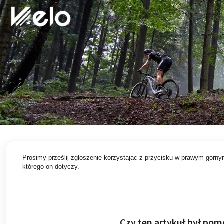
Przejdź do głównej treści
Prosimy prześlij zgłoszenie korzystając z przycisku w prawym górny
którego on dotyczy.
Czy ten artykuł był po